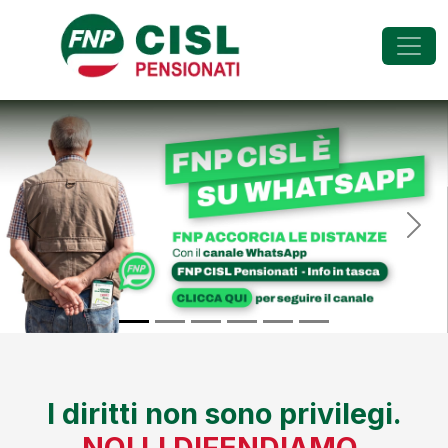
FNP - Federazione Na
Previous
Nex
I diritti non sono privilegi.
NOI LI DIFENDIAMO.