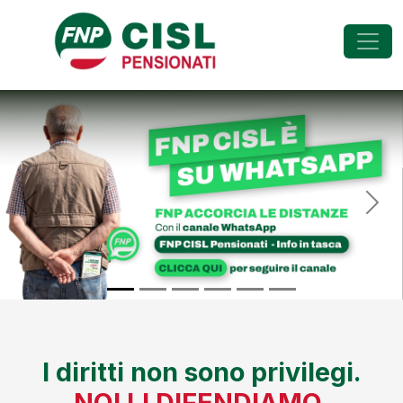
FNP - Federazione Na
Previous
Nex
I diritti non sono privilegi.
NOI LI DIFENDIAMO.