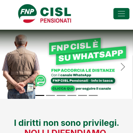
FNP - Federazione Na
Previous
Nex
I diritti non sono privilegi.
NOI LI DIFENDIAMO.